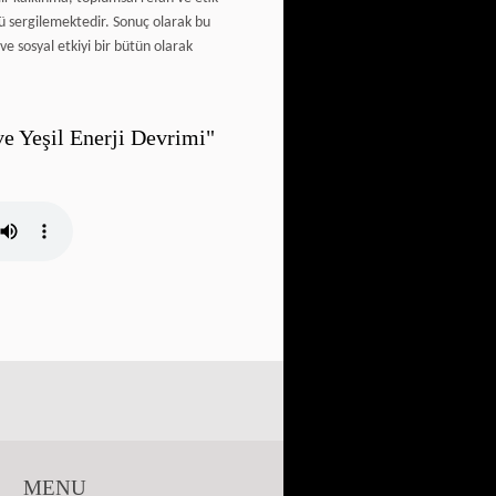
nü sergilemektedir. Sonuç olarak bu
e sosyal etkiyi bir bütün olarak
e Yeşil Enerji Devrimi"
MENU