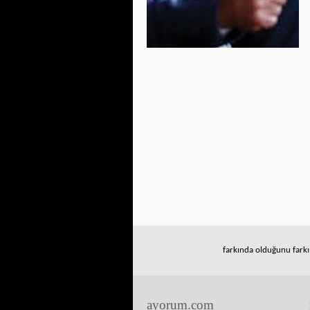
farkında olduğunu farkı
ayorum.com