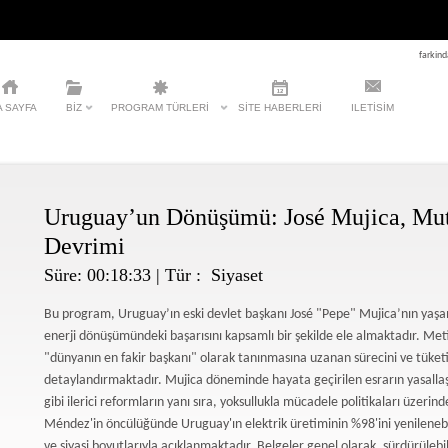
farkind
A SAYFA
BIZ
PROGRAM TÜRLERI
SITE HABERLERI
ILETISIM
Uruguay’un Dönüşümü: José Mujica, Mutl
Devrimi
Süre: 00:18:33 | Tür :
Siyaset
Bu program, Uruguay’ın eski devlet başkanı José "Pepe" Mujica’nın yaşam
enerji dönüşümündeki başarısını kapsamlı bir şekilde ele almaktadır. Meti
"dünyanın en fakir başkanı" olarak tanınmasına uzanan sürecini ve tüketi
detaylandırmaktadır. Mujica döneminde hayata geçirilen esrarın yasallaştır
gibi ilerici reformların yanı sıra, yoksullukla mücadele politikaları üzeri
Méndez'in öncülüğünde Uruguay'ın elektrik üretiminin %98'ini yenilenebi
ve siyasi boyutlarıyla açıklanmaktadır. Belgeler genel olarak, sürdürülebi