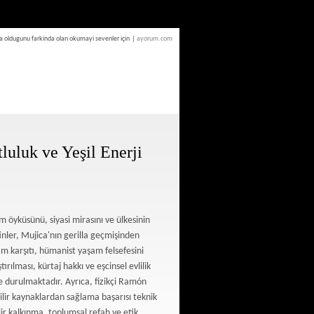
a oldugunu farkinda olan okumayi sevenler için
|
ayorum.com
uluk ve Yeşil Enerji
 öyküsünü, siyasi mirasını ve ülkesinin
nler, Mujica'nın gerilla geçmişinden
m karşıtı, hümanist yaşam felsefesini
ılması, kürtaj hakkı ve eşcinsel evlilik
nde durulmaktadır. Ayrıca, fizikçi Ramón
lir kaynaklardan sağlama başarısı teknik
lir kalkınma, toplumsal refah ve etik