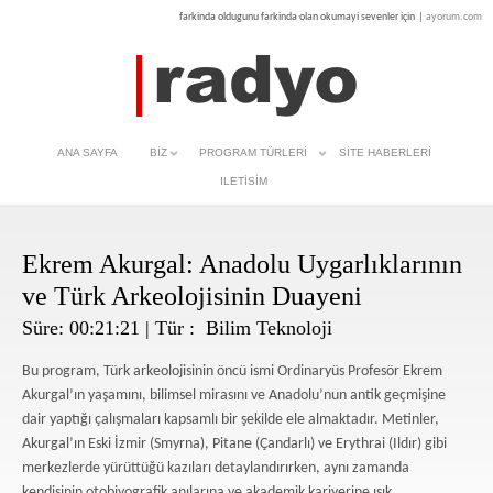
farkinda oldugunu farkinda olan okumayi sevenler için
|
ayorum.com
ANA SAYFA
BIZ
PROGRAM TÜRLERI
SITE HABERLERI
ILETISIM
Ekrem Akurgal: Anadolu Uygarlıklarının
ve Türk Arkeolojisinin Duayeni
Süre: 00:21:21 | Tür :
Bilim Teknoloji
Bu program, Türk arkeolojisinin öncü ismi Ordinaryüs Profesör Ekrem
Akurgal’ın yaşamını, bilimsel mirasını ve Anadolu’nun antik geçmişine
dair yaptığı çalışmaları kapsamlı bir şekilde ele almaktadır. Metinler,
Akurgal’ın Eski İzmir (Smyrna), Pitane (Çandarlı) ve Erythrai (Ildır) gibi
merkezlerde yürüttüğü kazıları detaylandırırken, aynı zamanda
kendisinin otobiyografik anılarına ve akademik kariyerine ışık