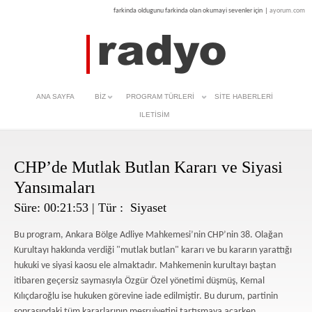
farkinda oldugunu farkinda olan okumayi sevenler için
|
ayorum.com
ANA SAYFA
BIZ
PROGRAM TÜRLERI
SITE HABERLERI
ILETISIM
CHP’de Mutlak Butlan Kararı ve Siyasi
Yansımaları
Süre: 00:21:53 | Tür :
Siyaset
Bu program, Ankara Bölge Adliye Mahkemesi’nin CHP’nin 38. Olağan
Kurultayı hakkında verdiği "mutlak butlan" kararı ve bu kararın yarattığı
hukuki ve siyasi kaosu ele almaktadır. Mahkemenin kurultayı baştan
itibaren geçersiz saymasıyla Özgür Özel yönetimi düşmüş, Kemal
Kılıçdaroğlu ise hukuken görevine iade edilmiştir. Bu durum, partinin
sonrasındaki tüm kararlarının meşruiyetini tartışmaya açarken,